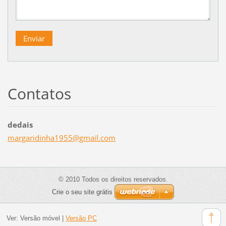
Contatos
dedais
margarid
inha1955
@gmail.c
om
© 2010 Todos os direitos reservados.
Crie o seu site grátis
Ver:
Versão móvel
|
Versão PC